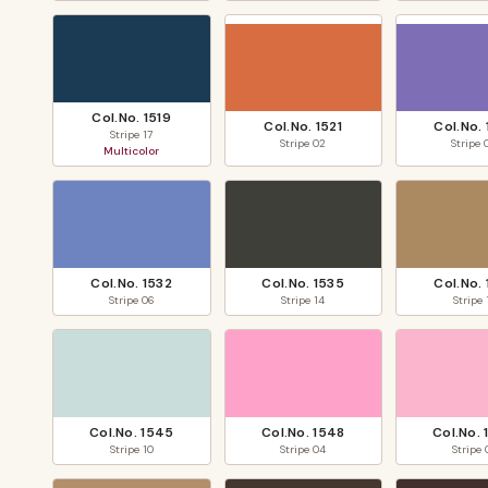
Col.No.
1519
Col.No.
1521
Col.No.
Stripe
17
Stripe
02
Stripe
Multicolor
Col.No.
1532
Col.No.
1535
Col.No.
Stripe
06
Stripe
14
Stripe
Col.No.
1545
Col.No.
1548
Col.No.
Stripe
10
Stripe
04
Stripe