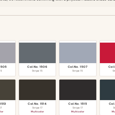
1505
Col.No.
1506
Col.No.
1507
Col
15
Stripe
15
Stripe
15
S
1513
Col.No.
1514
Col.No.
1515
Col
17
Stripe
17
Stripe
17
S
lor
Multicolor
Multicolor
Mu