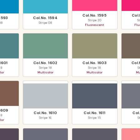
Col.No.
1595
Col
1593
Col.No.
1594
Stripe
20
S
08
Stripe
08
Fluorescent
Flu
1601
Col.No.
1602
Col.No.
1603
Col
18
Stripe
18
Stripe
18
S
lor
Multicolor
Multicolor
Mu
1609
Col.No.
1610
Col.No.
1611
Col
18
Stripe
16
Stripe
15
S
lor