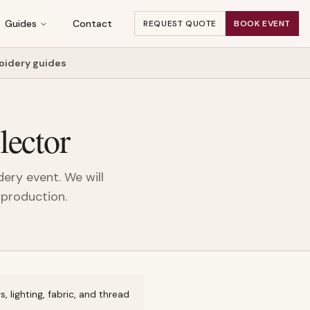
Guides
Contact
REQUEST QUOTE
BOOK EVENT
oidery guides
lector
ery event. We will
 production.
 lighting, fabric, and thread
.