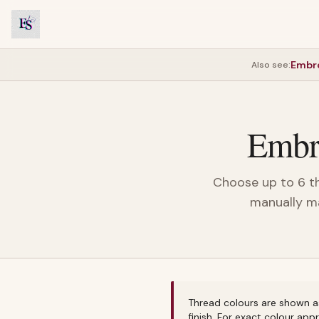
Embro
Also see:
Embro
Choose up to 6 th
manually ma
Thread colours are shown as 
finish. For exact colour ap