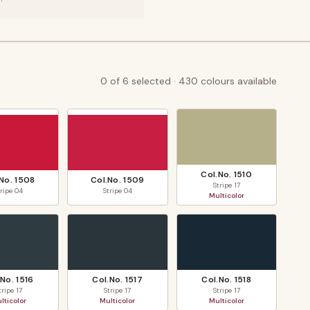
0
of
6
selected ·
430
colours available
Col.No.
1510
.No.
1508
Col.No.
1509
Stripe
17
tripe
04
Stripe
04
Multicolor
.No.
1516
Col.No.
1517
Col.No.
1518
tripe
17
Stripe
17
Stripe
17
lticolor
Multicolor
Multicolor