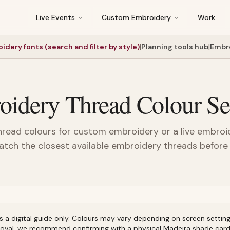
Live Events
Custom Embroidery
Work
|
|
idery fonts (search and filter by style)
Planning tools hub
Embr
idery Thread Colour Se
read colours for custom embroidery or a live embroid
tch the closest available embroidery threads before
a digital guide only. Colours may vary depending on screen settings,
proval, we recommend confirming with a physical Madeira shade card