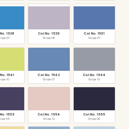
.No.
1528
Col.No.
1529
Col.No.
1531
tripe
07
Stripe
06
Stripe
07
.No.
1541
Col.No.
1542
Col.No.
1544
tripe
10
Stripe
07
Stripe
15
.No.
1553
Col.No.
1554
Col.No.
1555
tripe
05
Stripe
12
Stripe
06