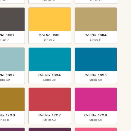
.No.
1682
Col.No.
1683
Col.No.
1684
tripe
14
Stripe
01
Stripe
11
.No.
1692
Col.No.
1694
Col.No.
1695
tripe
09
Stripe
08
Stripe
08
.No.
1706
Col.No.
1707
Col.No.
1709
tripe
11
Stripe
03
Stripe
05