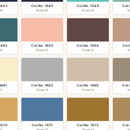
1642
Col.No.
1643
Col.No.
1645
Col
06
Stripe
06
Stripe
09
S
1652
Col.No.
1653
Col.No.
1654
Col
09
Stripe
02
Stripe
12
S
1661
Col.No.
1662
Col.No.
1663
Col
01
Stripe
14
Stripe
14
S
1670
Col.No.
1671
Col.No.
1672
Col
14
Stripe
07
Stripe
14
S