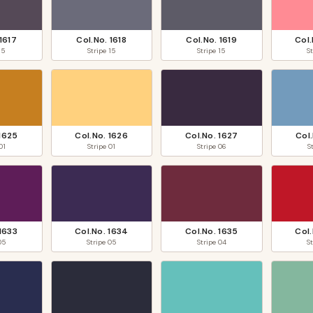
1617
Col.No.
1618
Col.No.
1619
Col
15
Stripe
15
Stripe
15
S
1625
Col.No.
1626
Col.No.
1627
Col
01
Stripe
01
Stripe
06
S
1633
Col.No.
1634
Col.No.
1635
Col
05
Stripe
05
Stripe
04
S