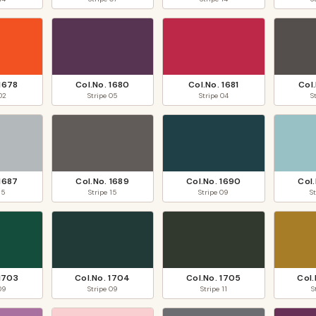
1678
Col.No.
1680
Col.No.
1681
Col
02
Stripe
05
Stripe
04
S
1687
Col.No.
1689
Col.No.
1690
Col
15
Stripe
15
Stripe
09
S
1703
Col.No.
1704
Col.No.
1705
Col
09
Stripe
09
Stripe
11
S