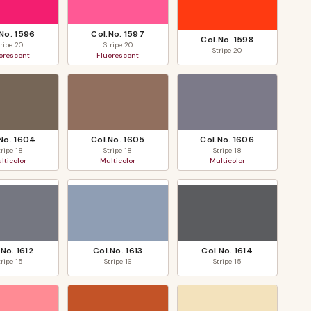
.No.
1596
Col.No.
1597
Col.No.
1598
tripe
20
Stripe
20
Stripe
20
orescent
Fluorescent
.No.
1604
Col.No.
1605
Col.No.
1606
tripe
18
Stripe
18
Stripe
18
lticolor
Multicolor
Multicolor
.No.
1612
Col.No.
1613
Col.No.
1614
tripe
15
Stripe
16
Stripe
15